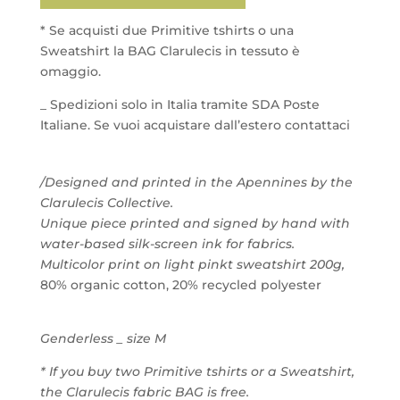
* Se acquisti due Primitive tshirts o una
Sweatshirt la BAG Clarulecis in tessuto è
omaggio.
_ Spedizioni solo in Italia tramite SDA Poste
Italiane. Se vuoi acquistare dall’estero contattaci
/Designed and printed in the Apennines by the
Clarulecis Collective.
Unique piece printed and signed by hand with
water-based silk-screen ink for fabrics.
Multicolor
print on light pinkt sweatshirt 200g,
80% organic cotton, 20% recycled polyester
Genderless _ size M
* If you buy two Primitive tshirts or a Sweatshirt,
the Clarulecis fabric BAG is free.