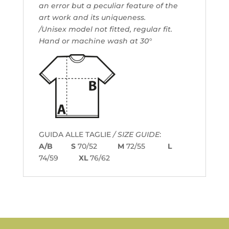
an error but a peculiar feature of the
art work and its uniqueness.
/Unisex model not fitted, regular fit.
Hand or machine wash at 30°
GUIDA ALLE TAGLIE
/ SIZE GUIDE
:
A/B S
70/52
M
72/55
L
74/59
XL
76/62